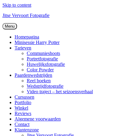
Skip to content
Jitse Vervoort Fotografie
Menu
Homepagina
Minisessie Harry Potter
Tarieven
Communieshoots
Portretfotografie
Huwelijksfotografie
Color Powder
Paardenwedstrijden
Reel boeken
Wedstrijdfotografie
Video traject – het seizoensverhaal
Cursussen
Portfolio
Winkel
Reviews
Algemene voorwaarden
Contact
Klantenzone
Jitse Vervoort Fotografie