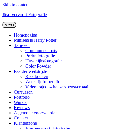
Skip to content
Jitse Vervoort Fotografie
Menu
Homepagina
Minisessie Harry Potter
Tarieven
Communieshoots
Portretfotografie
Huwelijksfotografie
Color Powder
Paardenwedstrijden
Reel boeken
Wedstrijdfotografie
Video traject – het seizoensverhaal
Cursussen
Portfolio
Winkel
Reviews
Algemene voorwaarden
Contact
Klantenzone
Jitse Vervoort Fotografie